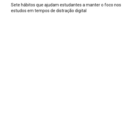
Sete hábitos que ajudam estudantes a manter o foco nos
estudos em tempos de distração digital
Veja isso
Sete hábitos que ajudam estudantes a manter o foco nos
estudos em tempos de distração digital
Dia Mundial do TDAH destaca como a postura dos adultos
ajuda crianças a superar crises
Exaustão materna e estresse crônico podem acelerar o
envelhecimento biológico em até 10 anos
Ou isso
Miss Universo 2026: candidatas já eleitas e novidades da