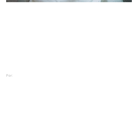
Mães, Pais e Filhos
Quando levar seu filho à
emergência? Pediatras
orientam famílias sobre
sinais de alerta
Por:
Redação