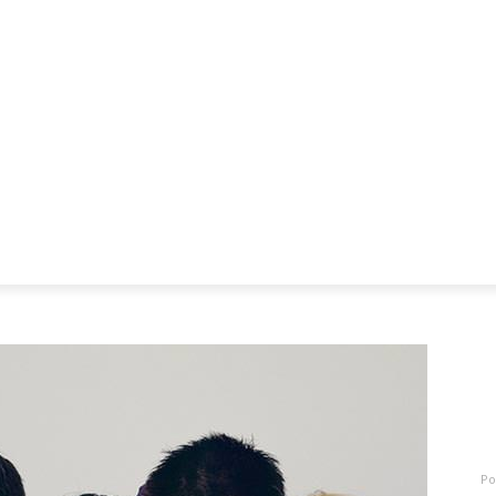
Mães, Pais e Filhos
Miss
Mulher
Saúde
Tecnologia
C
5
Po