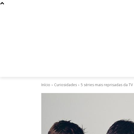
Curiosidades
Design
Dinheiro
Diversos
Esportes
Início
Curiosidades
5 séries mais reprisadas da TV