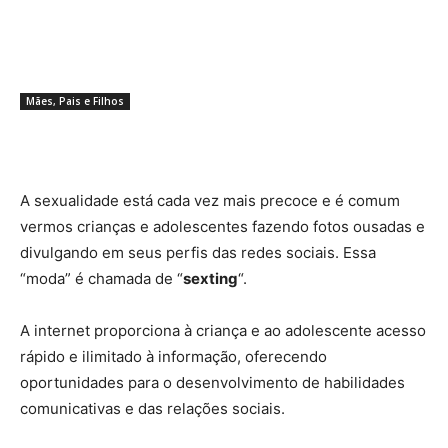
Torcicolo em bebês pode limitar
movimentos do pescoço e afetar o
desenvolvimento motor; saiba
quando investigar
Mães, Pais e Filhos
A sexualidade está cada vez mais precoce e é comum
vermos crianças e adolescentes fazendo fotos ousadas e
divulgando em seus perfis das redes sociais. Essa
“moda” é chamada de “
sexting
“.
A internet proporciona à criança e ao adolescente acesso
rápido e ilimitado à informação, oferecendo
oportunidades para o desenvolvimento de habilidades
comunicativas e das relações sociais.