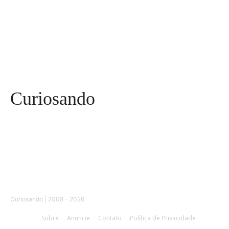
Curiosidades
91
Tecnologia
84
Entrevistas
71
Curiosando
Curiosando | 2008 - 2026
Sobre
Anuncie
Contato
Política de Privacidade