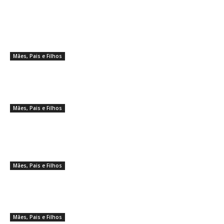
Sete hábitos que ajudam
estudantes a manter o foco nos
estudos em tempos de distração
digital
Mães, Pais e Filhos
Dia Mundial do TDAH destaca
como a postura dos adultos ajuda
crianças a superar crises
Mães, Pais e Filhos
Exaustão materna e estresse
crônico podem acelerar o
envelhecimento biológico em até
10 anos
Mães, Pais e Filhos
Você sabia? Esses erros na
lavagem podem estragar suas
roupas
Mães, Pais e Filhos