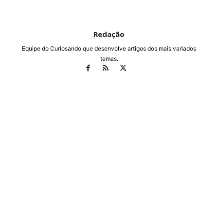
Redação
Equipe do Curiosando que desenvolve artigos dos mais variados
temas.
Veja isso
Sete hábitos que ajudam estudantes a manter o foco nos
estudos em tempos de distração digital
Dia Mundial do TDAH destaca como a postura dos adultos
ajuda crianças a superar crises