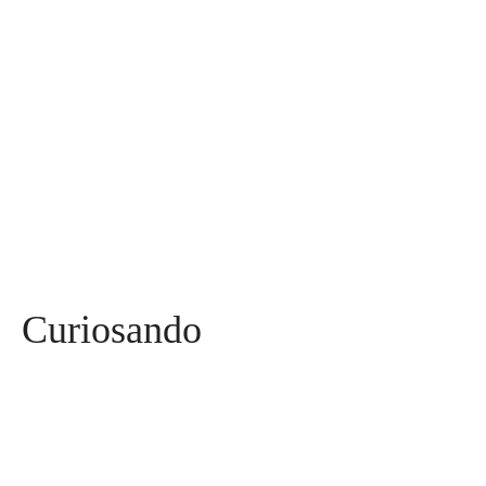
Miss
142
Mães, Pais e Filhos
136
Esportes
115
Saúde
96
Curiosidades
91
Tecnologia
84
Entrevistas
71
Curiosando