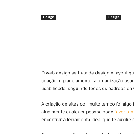
Design
Design
Arquiteta dá cinco dicas de como
De padrões geo
decorar apartamentos
texturas e 3D, e
compactos
últimas tendên
revestimento d
O web design se trata de design e layout que
criação, o planejamento, a organização usa
usabilidade, seguindo todos os padrões da
A criação de sites por muito tempo foi algo
atualmente qualquer pessoa pode
fazer um 
encontrar a ferramenta ideal que te auxilie