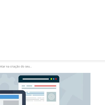
Mães, Pais e Filhos
Miss
Mulher
Saúde
Tecnologia
ar na criação do seu...
D
W
i
s