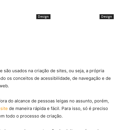
Design
Design
métricos a
Como montar sua cozinha? Veja 5
Os melhores cria
stas são as
dicas para ter o ambiente
logotipos: Os 5 m
cias em
sonhado
para a criação de
e cozinha
 são usados na criação de sites, ou seja, a própria
ndo os conceitos de acessibilidade, de navegação e de
 web.
 fora do alcance de pessoas leigas no assunto, porém,
site
de maneira rápida e fácil. Para isso, só é preciso
 em todo o processo de criação.