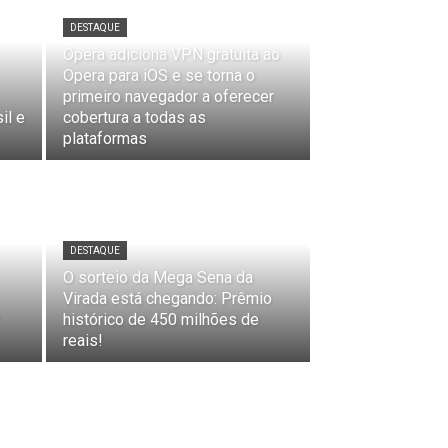
DESTAQUE
Opera adiciona VPN gratuita ao
Opera para iOS e se torna o
primeiro navegador a oferecer
il e
cobertura a todas as
plataformas
DESTAQUE
O sorteio da Mega Sena da
Virada está chegando: Prêmio
histórico de 450 milhões de
reais!