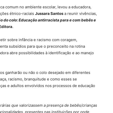
tica comum no ambiente escolar, levou a educadora,
ções étnico-raciais
Jussara Santos
a reunir vivências,
 do colo: Educação antirracista para e com bebês e
Editora
.
letir sobre infância e racismo com coragem,
nta subsídios para que o preconceito na rotina
dora abre possibilidades à identificação e ao manejo
rpos ganharão ou não o colo desejado em diferentes
raça, racismo, branquitude e como esses se
nças e adultos envolvidos nos processos de educação
iterárias que valorizassem a presença de bebês/crianças
acionalidades, presentes nas instituições por onde