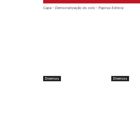
Capa - Democratização do colo - Papirus Editora
Talvez você queira ver também
Diversos
Diversos
Por que a aprendizagem contínua
Aumenta procur
se tornou um diferencial para
sensuais
profissionais brasileiros