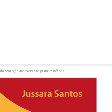
Mães, Pais e Filhos
Miss
Mulher
Saúde
Tecnologia
da educação antirracista na primeira infância
D
D
d
a
i