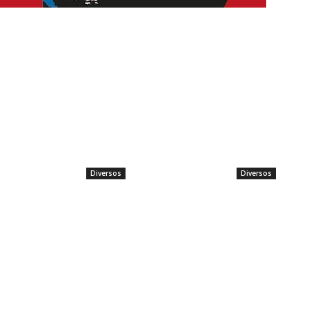
Diversos
Diversos
a por terapias
Mecânica do Jogo Plinko: Zonas
Frases para Inst
de Queda, Níveis de Risco e
Escolher Mensag
Grades de Multiplicadores para
Despertam Conex
Apostas Consistentes